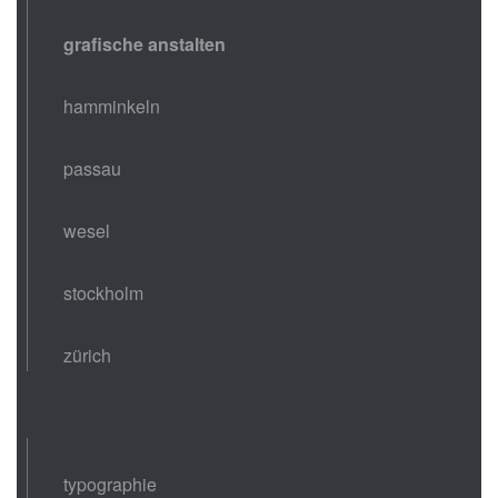
grafische anstalten
hamminkeln
passau
wesel
stockholm
zürich
typographie