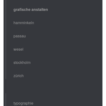
grafische anstalten
hamminkeln
passau
wesel
stockholm
zürich
typographie