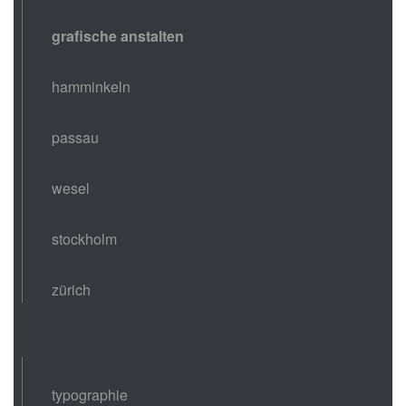
grafische anstalten
hamminkeln
passau
wesel
stockholm
zürich
typographie