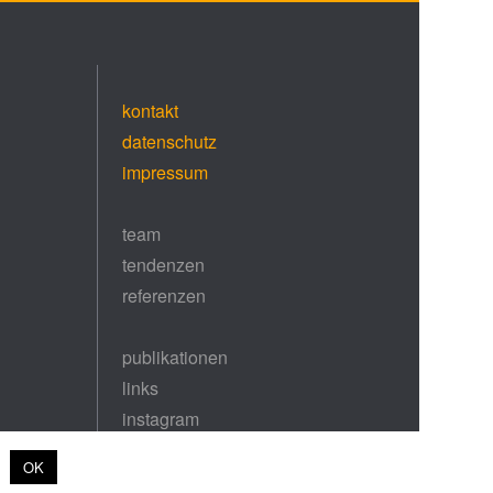
kontakt
datenschutz
impressum
team
tendenzen
referenzen
publikationen
links
instagram
OK