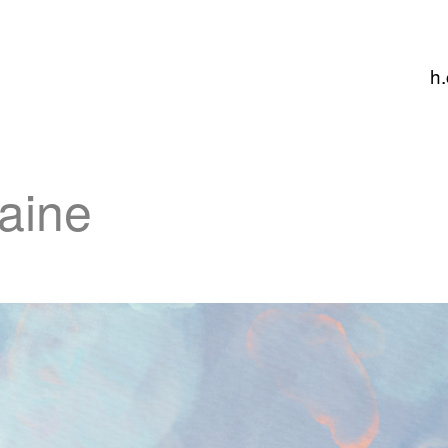
h.
aine