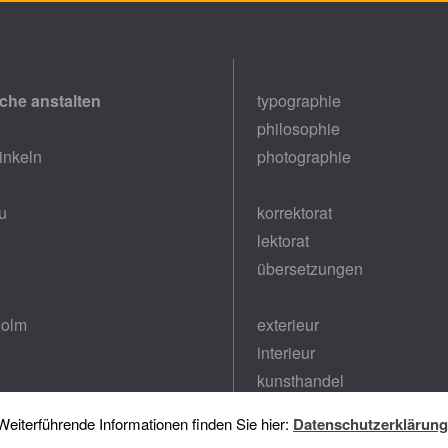
sche anstalten
typographie
philosophie
nkeln
photographie
u
korrektorat
lektorat
übersetzungen
holm
exterieur
interieur
kunsthandel
eiterführende Informationen finden Sie hier:
Datenschutzerklärung