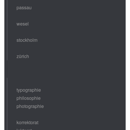
passau
wesel
stockholm
zürich
typographie
philosophie
photographie
korrektorat