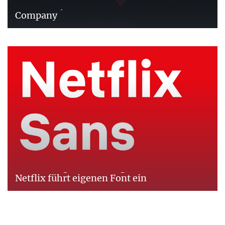
TCCC Unity: Hausschrift der Coca-Cola
Company
Der Lizenzgebühren wegen:
Netflix führt eigenen Font ein