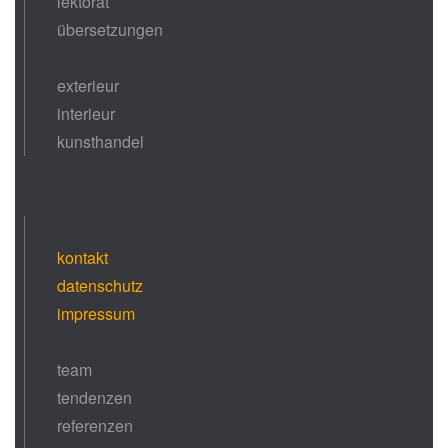
lektorat
übersetzungen
exterieur
interieur
kunsthandel
kontakt
datenschutz
impressum
team
tendenzen
referenzen