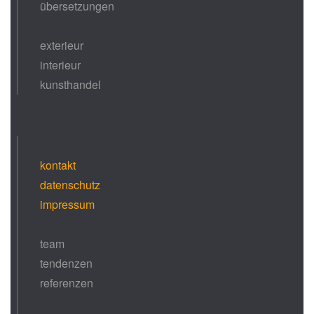
übersetzungen
exterieur
interieur
kunsthandel
kontakt
datenschutz
impressum
team
tendenzen
referenzen