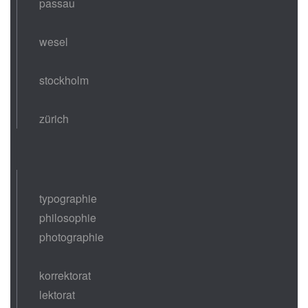
passau
wesel
stockholm
zürich
typographie
philosophie
photographie
korrektorat
lektorat