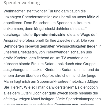
Spendenwerbung
Weihnachten steht vor der Tür und damit auch die
unzähigen Spendensammler, die überall an unser
Mitleid
appellieren. Dem Feilschen um Spenden ist kaum zu
entkommen, denn längst steckt dahinter eine straff
durchorganisierte
Spendenindustrie
, die alle Wege der
Ansprache professionell für ihre Zwecke nutzt. Die von
Behinderten liebevoll gemalten Weihnachtskarten liegen in
unseren Briefkästen, von Plakatwänden schauen uns
große Kinderaugen flehend an, im TV wandert eine
hübsche blonde Frau im Safari-Look durch eine Gruppe
ausgehungerter, nackter Kinder im Sudan, um hier und da
einem davon über den Kopf zu streicheln, und der junge
Mann fragt mich am Supermarkt-Entree rhetorisch „Mögen
Sie Tiere?“. Wie soll man da widerstehen? Es dient doch
alles dem Guten! Doch der gute Zweck sollte niemals die
oft fragwürdigen Mittel heiligen. Viele Spendenkampagnen
nutzen bewusst das schlechte Gewissen aus, welches