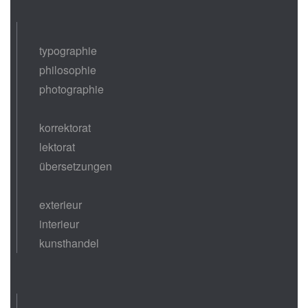
typographie
philosophie
photographie
korrektorat
lektorat
übersetzungen
exterieur
interieur
kunsthandel