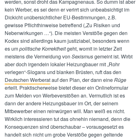
werden, sonst droht das Kampagnenaus. So dumm ist aber
kein Werber, es sei denn er verirrt sich unbeabsichtigt im
Dickicht unübersichtlicher EU-Bestimmungen, z.B.
gewisse Pflichthinweise betreffend („Zu Risiken und
Nebenwirkungen …“). Die meisten Verstöße gegen den
Kodex sind allerdings kaum justiziabel, besonders wenn
es um
politische Korrektheit
geht, womit in letzter Zeit
meistens die Vermeidung von
Sexismus
gemeint ist. Wirbt
aber doch irgendein lokaler Heizungbauer mit „Rohr
verlegen“-Slogans und blanken Brüsten, ruft das den
Deutschen Werberat
auf den Plan, der dann eine
Rüge
erteilt. Praktischerweise bietet dieser ein Onlineformular
zum Melden von Werbeverstößen an. Vermutlich ist es
dann der andere Heizungsbauer im Ort, der seinem
Mitbewerber einen reinwürgen will. Man weiß es nicht.
Wirklich interessieren tut das ohnehin niemand, denn die
Konsequenzen sind überschaubar – vorausgesetzt es
handelt sich nicht um grobe Verstöße gegen geltende