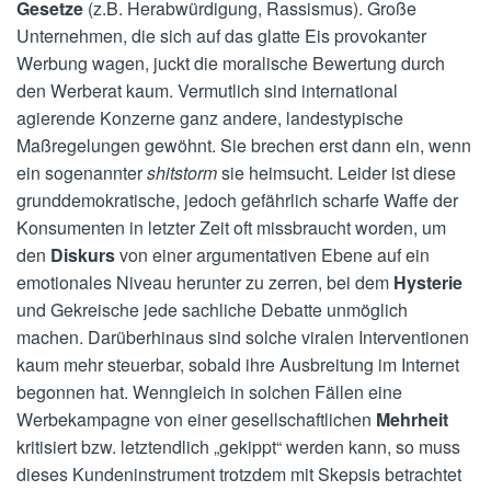
Gesetze
(z.B. Herabwürdigung, Rassismus). Große
Unternehmen, die sich auf das glatte Eis provokanter
Werbung wagen, juckt die moralische Bewertung durch
den Werberat kaum. Vermutlich sind international
agierende Konzerne ganz andere, landestypische
Maßregelungen gewöhnt. Sie brechen erst dann ein, wenn
ein sogenannter
shitstorm
sie heimsucht. Leider ist diese
grunddemokratische, jedoch gefährlich scharfe Waffe der
Konsumenten in letzter Zeit oft missbraucht worden, um
den
Diskurs
von einer argumentativen Ebene auf ein
emotionales Niveau herunter zu zerren, bei dem
Hysterie
und Gekreische jede sachliche Debatte unmöglich
machen. Darüberhinaus sind solche viralen Interventionen
kaum mehr steuerbar, sobald ihre Ausbreitung im Internet
begonnen hat. Wenngleich in solchen Fällen eine
Werbekampagne von einer gesellschaftlichen
Mehrheit
kritisiert bzw. letztendlich „gekippt“ werden kann, so muss
dieses Kundeninstrument trotzdem mit Skepsis betrachtet