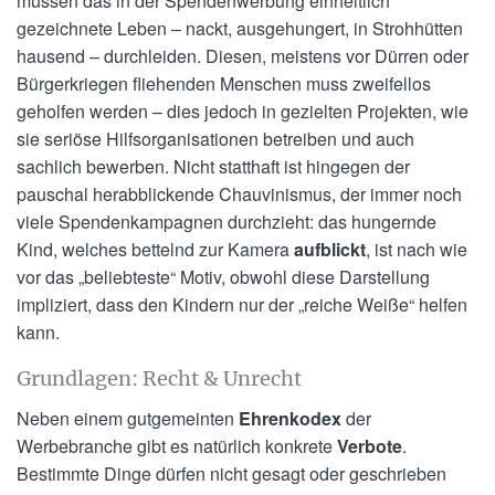
müssen das in der Spendenwerbung einheitlich
gezeichnete Leben – nackt, ausgehungert, in Strohhütten
hausend – durchleiden. Diesen, meistens vor Dürren oder
Bürgerkriegen fliehenden Menschen muss zweifellos
geholfen werden – dies jedoch in gezielten Projekten, wie
sie seriöse Hilfsorganisationen betreiben und auch
sachlich bewerben. Nicht statthaft ist hingegen der
pauschal herabblickende Chauvinismus, der immer noch
viele Spendenkampagnen durchzieht: das hungernde
Kind, welches bettelnd zur Kamera
aufblickt
, ist nach wie
vor das „beliebteste“ Motiv, obwohl diese Darstellung
impliziert, dass den Kindern nur der „reiche Weiße“ helfen
kann.
Grundlagen: Recht & Unrecht
Neben einem gutgemeinten
Ehrenkodex
der
Werbebranche gibt es natürlich konkrete
Verbote
.
Bestimmte Dinge dürfen nicht gesagt oder geschrieben