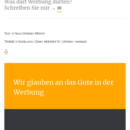
Was darf Werbung dürfen?
✉
Schreiben Sie mir →
Text: © Hans-Christian Wichert
Titelbild © fotolia.com | Datei: #88396479 | Urheber: matslash
△
Wir glauben an das Gute in der
Werbung