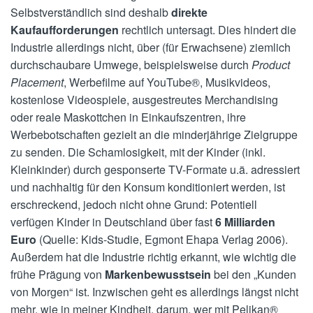
Selbstverständlich sind deshalb
direkte
Kaufaufforderungen
rechtlich untersagt. Dies hindert die
Industrie allerdings nicht, über (für Erwachsene) ziemlich
durchschaubare Umwege, beispielsweise durch
Product
Placement
, Werbefilme auf YouTube®, Musikvideos,
kostenlose Videospiele, ausgestreutes Merchandising
oder reale Maskottchen in Einkaufszentren, ihre
Werbebotschaften gezielt an die minderjährige Zielgruppe
zu senden. Die Schamlosigkeit, mit der Kinder (inkl.
Kleinkinder) durch gesponserte TV-Formate u.ä. adressiert
und nachhaltig für den Konsum konditioniert werden, ist
erschreckend, jedoch nicht ohne Grund: Potentiell
verfügen Kinder in Deutschland über fast
6 Milliarden
Euro
(Quelle: Kids-Studie, Egmont Ehapa Verlag 2006).
Außerdem hat die Industrie richtig erkannt, wie wichtig die
frühe Prägung von
Markenbewusstsein
bei den „Kunden
von Morgen“ ist. Inzwischen geht es allerdings längst nicht
mehr, wie in meiner Kindheit, darum, wer mit Pelikan®