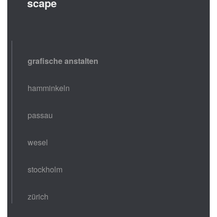
scape
grafische anstalten
hamminkeln
passau
wesel
stockholm
zürich